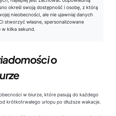
ych, najlepiej jest zachować odpowiednią
o określ swoją dostępność i osobę, z którą
jej nieobecności, ale nie ujawniaj danych
i stworzyć własne, spersonalizowane
 w kilka sekund.
iadomości o
urze
becności w biurze, które pasują do każdego
od krótkotrwałego urlopu po dłuższe wakacje.