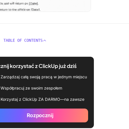
TABLE OF CONTENTS
znij korzystać z ClickUp już dziś
Zarządzaj całą swoją pracą w jednym miejscu
Współpracuj ze swoim zespołem
Korzystaj z ClickUp ZA DARMO—na zawsze
Rozpocznij