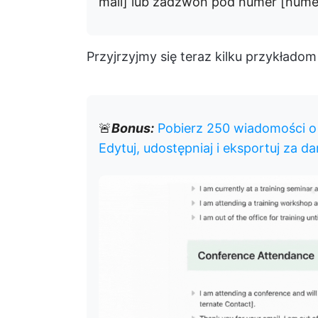
mail] lub zadzwoń pod numer [nume
Przyjrzyjmy się teraz kilku przykłado
🚨
Bonus:
Pobierz 250 wiadomości o 
Edytuj, udostępniaj i eksportuj za d