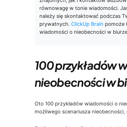
znajomych, jak i kontaktów służbow
równowagę w tonie wiadomości. Jasn
należy się skontaktować podczas Two
prywatnych.
ClickUp Brain
pomoże C
wiadomości o nieobecności w biurze
100 przykładów w
nieobecności w bi
Oto 100 przykładów wiadomości o nieo
możliwego scenariusza nieobecności, 