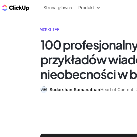
ClickUp Blog
Strona główna
Produkt
WORKLIFE
100 profesjonaln
przykładów wiad
nieobecności w b
Sudarshan Somanathan
Head of Content