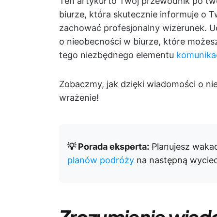
Ten artykuł to Twój przewodnik po tw
biurze, która skutecznie informuje o 
zachować profesjonalny wizerunek. 
o nieobecności w biurze, które możesz
tego niezbędnego elementu
komunikac
Zobaczmy, jak dzięki wiadomości o n
wrażenie!
💡 Porada eksperta:
Planujesz waka
planów podróży
na następną wycie
Zrozumienie wiado