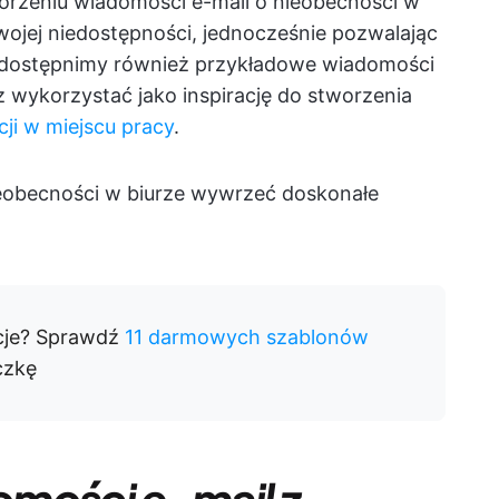
orzeniu wiadomości e-mail o nieobecności w
Twojej niedostępności, jednocześnie pozwalając
Udostępnimy również przykładowe wiadomości
 wykorzystać jako inspirację do stworzenia
ji w miejscu pracy
.
ieobecności w biurze wywrzeć doskonałe
cje? Sprawdź
11 darmowych szablonów
czkę
mości e-mail z