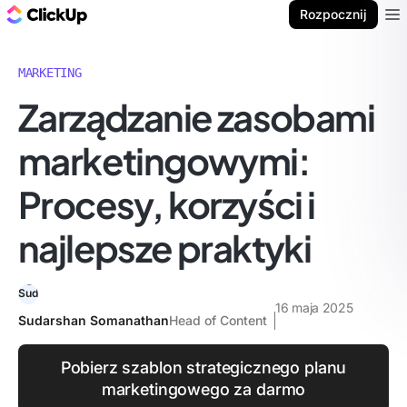
ClickUp Blog
Rozpocznij
Ope
MARKETING
Zarządzanie zasobami
marketingowymi:
Procesy, korzyści i
najlepsze praktyki
16 maja 2025
Sudarshan Somanathan
Head of Content
Pobierz szablon strategicznego planu
marketingowego za darmo