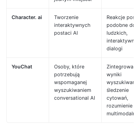
Character. ai
Tworzenie
Reakcje posta
interaktywnych
podobne do
postaci AI
ludzkich,
interaktywne
dialogi
YouChat
Osoby, które
Zintegrowane
potrzebują
wyniki
wspomaganej
wyszukiwania
wyszukiwaniem
śledzenie
conversational AI
cytowań,
rozumienie
multimodalne