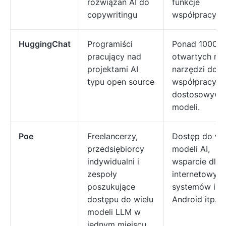
rozwiązań AI do
funkcje
copywritingu
współpracy
HuggingChat
Programiści
Ponad 1000
pracujący nad
otwartych mod
projektami AI
narzędzi do
typu open source
współpracy i
dostosowywa
modeli.
Poe
Freelancerzy,
Dostęp do wi
przedsiębiorcy
modeli AI,
indywidualni i
wsparcie dla 
zespoły
internetowych
poszukujące
systemów iOS
dostępu do wielu
Android itp.
modeli LLM w
jednym miejscu.