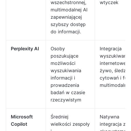
wszechstronnej,
wtyczek
multimodalnej AI
zapewniającej
szybszy dostęp
do informacji.
Perplexity AI
Osoby
Integracja
poszukujące
wyszukiwania
możliwości
internetoweg
wyszukiwania
żywo, śledzen
informacji i
cytowań i fun
prowadzenia
multimodalne.
badań w czasie
rzeczywistym
Microsoft
Średniej
Natywna
Copilot
wielkości zespoły
integracja z