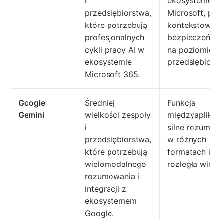
i
ekosystemem
przedsiębiorstwa,
Microsoft, p
które potrzebują
kontekstowa i
profesjonalnych
bezpieczeńst
cykli pracy AI w
na poziomie
ekosystemie
przedsiębiors
Microsoft 365.
Google
Średniej
Funkcja
Gemini
wielkości zespoły
międzyaplikac
i
silne rozumo
przedsiębiorstwa,
w różnych
które potrzebują
formatach i
wielomodalnego
rozległa wied
rozumowania i
integracji z
ekosystemem
Google.