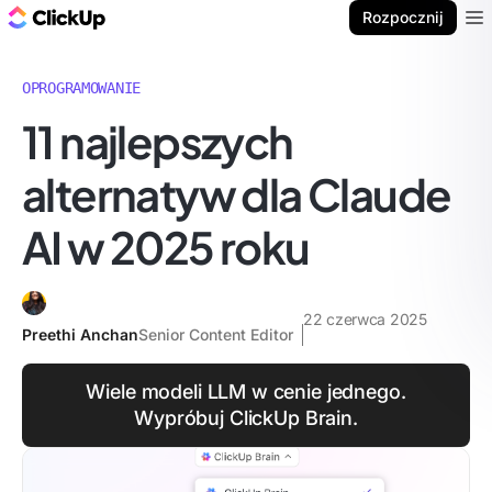
ClickUp Blog
Rozpocznij
Ope
OPROGRAMOWANIE
11 najlepszych
alternatyw dla Claude
AI w 2025 roku
22 czerwca 2025
Preethi Anchan
Senior Content Editor
Wiele modeli LLM w cenie jednego.
Wypróbuj ClickUp Brain.