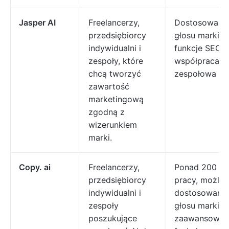
Jasper AI
Freelancerzy,
Dostosowani
przedsiębiorcy
głosu marki,
indywidualni i
funkcje SEO i
zespoły, które
współpraca
chcą tworzyć
zespołowa
zawartość
marketingową
zgodną z
wizerunkiem
marki.
Copy. ai
Freelancerzy,
Ponad 200 cyk
przedsiębiorcy
pracy, możli
indywidualni i
dostosowania
zespoły
głosu marki,
poszukujące
zaawansowan