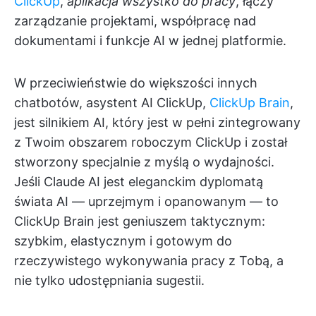
ClickUp
,
aplikacja wszystko do pracy
, łączy
zarządzanie projektami, współpracę nad
dokumentami i funkcje AI w jednej platformie.
W przeciwieństwie do większości innych
chatbotów, asystent AI ClickUp,
ClickUp Brain
,
jest silnikiem AI, który jest w pełni zintegrowany
z Twoim obszarem roboczym ClickUp i został
stworzony specjalnie z myślą o wydajności.
Jeśli Claude AI jest eleganckim dyplomatą
świata AI — uprzejmym i opanowanym — to
ClickUp Brain jest geniuszem taktycznym:
szybkim, elastycznym i gotowym do
rzeczywistego wykonywania pracy z Tobą, a
nie tylko udostępniania sugestii.