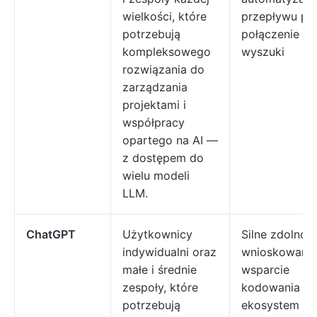
wielkości, które
przepływu pra
potrzebują
połączenie
kompleksowego
wyszuki
rozwiązania do
zarządzania
projektami i
współpracy
opartego na AI —
z dostępem do
wielu modeli
LLM.
ChatGPT
Użytkownicy
Silne zdolnośc
indywidualni oraz
wnioskowania
małe i średnie
wsparcie
zespoły, które
kodowania i
potrzebują
ekosystem