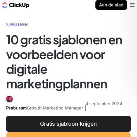
ClickUp Blog
Aan de slag
Ope
SJABLONEN
10 gratis sjablonen en
voorbeelden voor
digitale
marketingplannen
4 september 2024
Praburam
Growth Marketing Manager
Gratis sjabloon krijgen