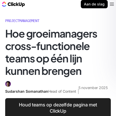
ClickUp Blog
Aan de slag
Ope
PROJECTMANAGEMENT
Hoe groeimanagers
cross-functionele
teams op één lijn
kunnen brengen
5 november 2025
Sudarshan Somanathan
Head of Content
Houd teams op dezelfde pagina met
ClickUp