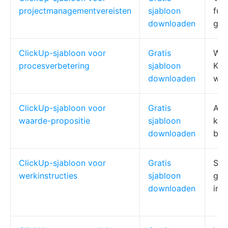
projectmanagementvereisten
sjabloon
fun
downloaden
goe
ClickUp-sjabloon voor
Gratis
Wer
procesverbetering
sjabloon
KPI
downloaden
whi
ClickUp-sjabloon voor
Gratis
Aan
waarde-propositie
sjabloon
kla
downloaden
ber
ClickUp-sjabloon voor
Gratis
SOP
werkinstructies
sjabloon
gek
downloaden
ing