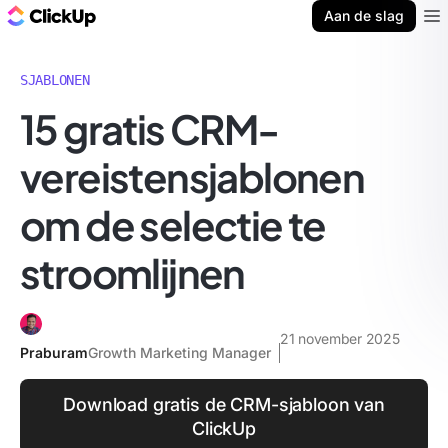
ClickUp Blog
Aan de slag
Ope
SJABLONEN
15 gratis CRM-
vereistensjablonen
om de selectie te
stroomlijnen
21 november 2025
Praburam
Growth Marketing Manager
Download gratis de CRM-sjabloon van
ClickUp