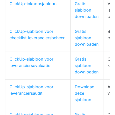
ClickUp-inkoopsjabloon
Gratis
Ver
sjabloon
lev
downloaden
con
ClickUp-sjabloon voor
Gratis
Beo
checklist leveranciersbeheer
sjabloon
con
downloaden
ClickUp-sjabloon voor
Gratis
Ove
leveranciersevaluatie
sjabloon
kos
downloaden
ClickUp-sjabloon voor
Download
Aud
leveranciersaudit
deze
voo
sjabloon
ClickUp-sjabloon voor
Gratis
Doe