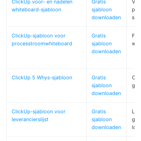
ClickUp voor- en nadelen
Gratis
Vis
whiteboard-sjabloon
sjabloon
pla
downloaden
sam
ClickUp-sjabloon voor
Gratis
Fas
processtroomwhiteboard
sjabloon
wee
downloaden
ClickUp 5 Whys-sjabloon
Gratis
Oor
sjabloon
gek
downloaden
ClickUp-sjabloon voor
Gratis
Lev
leverancierslijst
sjabloon
geg
downloaden
loc