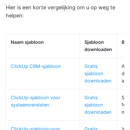
Hier is een korte vergelijking om u op weg te
helpen:
Naam sjabloon
Sjabloon
Bes
downloaden
ClickUp CRM-sjabloon
Gratis
Aan
sjabloon
dea
downloaden
aut
ClickUp-sjabloon voor
Gratis
SRS
systeemvereisten
sjabloon
fun
downloaden
mee
ClickUp-sjabloon voor
Gratis
Voo