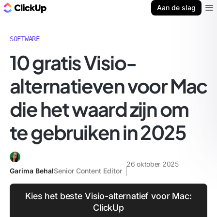
ClickUp Blog
Aan de slag
Ope
SOFTWARE
10 gratis Visio-
alternatieven voor Mac
die het waard zijn om
te gebruiken in 2025
26 oktober 2025
Garima Behal
Senior Content Editor
Kies het beste Visio-alternatief voor Mac:
ClickUp