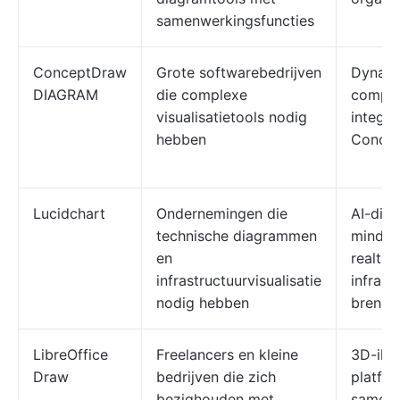
samenwerkingsfuncties
ConceptDraw
Grote softwarebedrijven
Dynami
DIAGRAM
die complexe
complex
visualisatietools nodig
integra
hebben
Concep
Lucidchart
Ondernemingen die
AI-dia
technische diagrammen
mindma
en
realti
infrastructuurvisualisatie
infrast
nodig hebben
brenge
LibreOffice
Freelancers en kleine
3D-illus
Draw
bedrijven die zich
platfo
bezighouden met
samenw