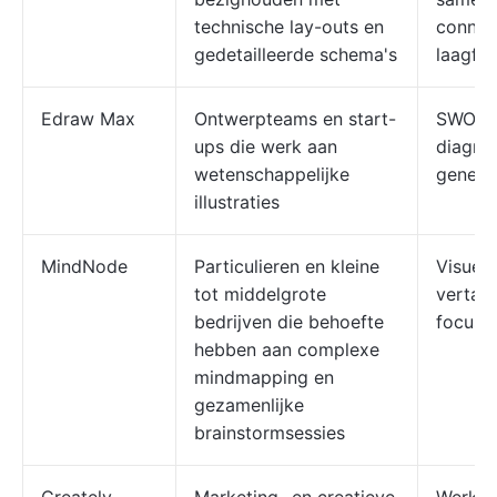
technische lay-outs en
connec
gedetailleerde schema's
laagfun
Edraw Max
Ontwerpteams en start-
SWOT-a
ups die werk aan
diagra
wetenschappelijke
genere
illustraties
MindNode
Particulieren en kleine
Visuele
tot middelgrote
vertak
bedrijven die behoefte
focus
hebben aan complexe
mindmapping en
gezamenlijke
brainstormsessies