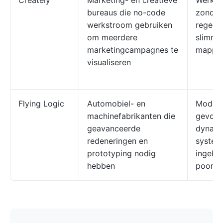
Creately
Marketing- en creatieve
Werkst
bureaus die no-code
zonder
werkstroom gebruiken
regels 
om meerdere
slimme
marketingcampagnes te
mappa
visualiseren
Flying Logic
Automobiel- en
Modell
machinefabrikanten die
gevolg 
geavanceerde
dynami
redeneringen en
systee
prototyping nodig
ingebo
hebben
poorte