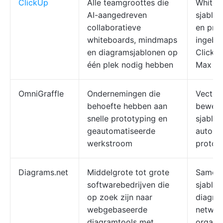
ClickUp
Alle teamgroottes die
Whiteb
AI-aangedreven
sjablo
collaboratieve
en pro
whiteboards, mindmaps
ingebo
en diagramsjablonen op
ClickUp
één plek nodig hebben
Max
OmniGraffle
Ondernemingen die
Vector
behoefte hebben aan
bewerk
snelle prototyping en
sjablo
geautomatiseerde
automat
werkstroom
protot
Diagrams.net
Middelgrote tot grote
Samenw
softwarebedrijven die
sjablo
op zoek zijn naar
diagra
webgebaseerde
netwer
diagramtools met
organi