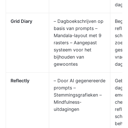
dagbo
Grid Diary
– Dagboekschrijven op
Begin
basis van prompts –
reflec
Mandala-layout met 9
schrij
rasters – Aangepast
zoek z
systeem voor het
gestr
bijhouden van
vrage
gewoontes
dagbo
Reflectly
– Door AI gegenereerde
Gebru
prompts –
dageli
Stemmingsgrafieken –
emoti
Mindfulness-
check
uitdagingen
reflec
schri
behul