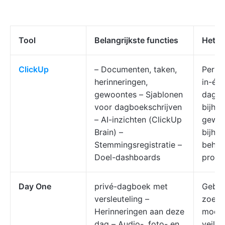
Tool
Belangrijkste functies
Het b
ClickUp
– Documenten, taken,
Person
herinneringen,
in-één
gewoontes – Sjablonen
dagb
voor dagboekschrijven
bijho
– AI-inzichten (ClickUp
gewo
Brain) –
bijho
Stemmingsregistratie –
beher
Doel-dashboards
produc
Day One
privé-dagboek met
Gebru
versleuteling –
zoek z
Herinneringen aan deze
mooi 
dag – Audio-, foto- en
veilig