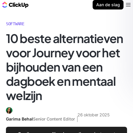
ClickUp Blog
Aan de slag
Ope
SOFTWARE
10 beste alternatieven
voor Journey voor het
bijhouden van een
dagboek en mentaal
welzijn
26 oktober 2025
Garima Behal
Senior Content Editor