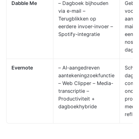
Dabble Me
– Dagboek bijhouden
Gebru
via e-mail –
voork
Terugblikken op
aan e
eerdere invoer-invoer –
mailg
Spotify-integratie
eenvo
nosta
dagbo
Evernote
– AI-aangedreven
Schrij
aantekeningzoekfunctie
dagbo
– Web Clipper – Media-
combi
transcriptie –
onder
Productiviteit +
produc
dagboekhybride
media
reflec