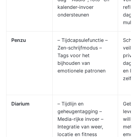
kalender-invoer
reflec
ondersteunen
dagbo
multi
Penzu
– Tijdcapsulefunctie –
Schrij
Zen-schrijfmodus –
veilig
Tags voor het
privac
bijhouden van
dagbo
emotionele patronen
en la
zelfre
Diarium
– Tijdlijn en
Gebru
geheugentagging –
leven
Media-rijke invoer –
willen
Integratie van weer,
met lo
locatie en fitness
emoti