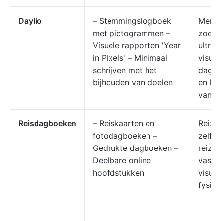
Daylio
– Stemmingslogboek
Mense
met pictogrammen –
zoek z
Visuele rapporten 'Year
ultram
in Pixels' – Minimaal
visuee
schrijven met het
dagbo
bijhouden van doelen
en he
van g
Reisdagboeken
– Reiskaarten en
Reizig
fotodagboeken –
zelfre
Gedrukte dagboeken –
reizen
Deelbare online
vastl
hoofdstukken
visuel
fysie