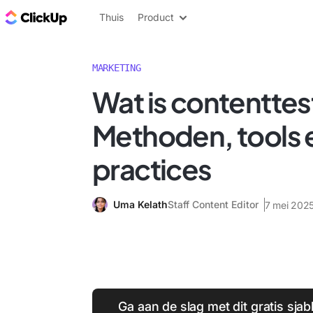
ClickUp Blog
Thuis
Product
MARKETING
Wat is contentte
Methoden, tools 
practices
Uma Kelath
Staff Content Editor
7 mei 202
Ga aan de slag met dit gratis sja