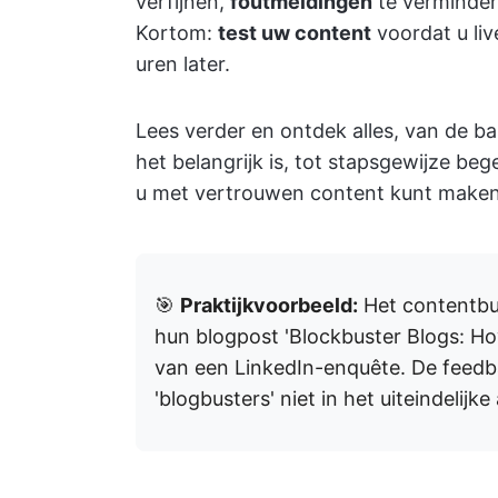
verfijnen,
foutmeldingen
te verminde
Kortom:
test uw content
voordat u liv
uren later.
Lees verder en ontdek alles, van de b
het belangrijk is, tot stapsgewijze beg
u met vertrouwen content kunt maken 
🎯
Praktijkvoorbeeld:
Het contentb
hun blogpost 'Blockbuster Blogs: H
van een LinkedIn-enquête. De feedb
'blogbusters' niet in het uiteindelijke