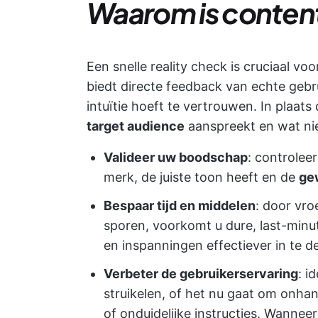
Waarom is content
Een snelle reality check is cruciaal voo
biedt directe feedback van echte gebru
intuïtie hoeft te vertrouwen. In plaat
target audience
aanspreekt en wat nie
Valideer uw boodschap
: controleer
merk, de juiste toon heeft en de
ge
Bespaar tijd en middelen
: door vro
sporen, voorkomt u dure, last-minu
en inspanningen effectiever in te d
Verbeter de gebruikerservaring
: i
struikelen, of het nu gaat om onha
of onduidelijke instructies. Wannee