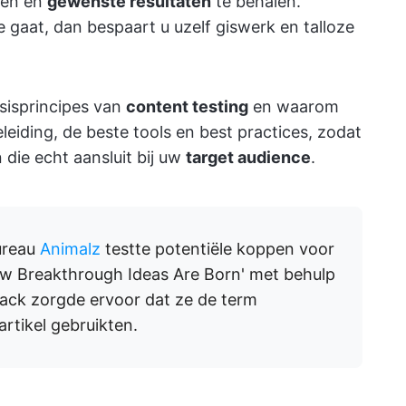
ren en
gewenste resultaten
te behalen.
e gaat, dan bespaart u uzelf giswerk en talloze
asisprincipes van
content testing
en waarom
eleiding, de beste tools en best practices, zodat
die echt aansluit bij uw
target audience
.
ureau
Animalz
testte potentiële koppen voor
ow Breakthrough Ideas Are Born' met behulp
ack zorgde ervoor dat ze de term
 artikel gebruikten.