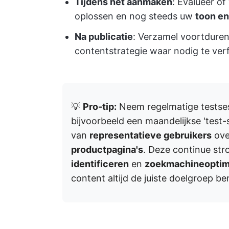
Tijdens het aanmaken
: Evalueer of
oplossen en nog steeds uw
toon e
Na publicatie
: Verzamel voortdure
contentstrategie waar nodig te verf
💡
Pro-tip:
Neem regelmatige testse
bijvoorbeeld een maandelijkse 'test-
van
representatieve gebruikers
ove
productpagina's
. Deze continue str
identificeren
en
zoekmachineoptima
content altijd de juiste doelgroep ber