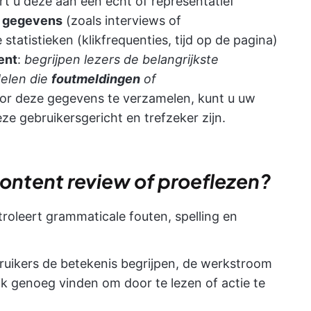
t u deze aan een echt of representatief
e gegevens
(zoals interviews of
tatistieken (klikfrequenties, tijd op de pagina)
ent
:
begrijpen lezers de belangrijkste
elen die
foutmeldingen
of
or deze gegevens te verzamelen, kunt u uw
e gebruikersgericht en trefzeker zijn.
content review of proeflezen?
troleert grammaticale fouten, spelling en
ruikers de betekenis begrijpen, de werkstroom
jk genoeg vinden om door te lezen of actie te