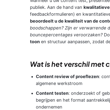
Wanneer u uw content test, presenteer
publiek. Aan de hand van
kwalitatiev
feedbackformulieren) en kwantitatieve s
beoordeelt u de kwaliteit van de cont
boodschappen? Zijn er verwarrende d
bouncepercentages veroorzaken?
Do
toon
en structuur aanpassen, zodat dez
Wat is het verschil met 
Content review of proeflezen
: con
algemene werkstroom
Content testen
: onderzoekt of geb
begrijpen en het format aantrekkeli
ondernemen