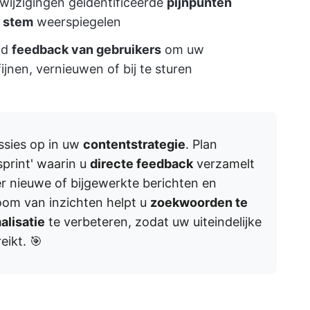
 wijzigingen geïdentificeerde
pijnpunten
n stem
weerspiegelen
nd
feedback van gebruikers
om uw
ijnen, vernieuwen of bij te sturen
ssies op in uw
contentstrategie
. Plan
sprint' waarin u
directe feedback
verzamelt
r nieuwe of bijgewerkte berichten en
oom van inzichten helpt u
zoekwoorden te
lisatie
te verbeteren, zodat uw uiteindelijke
eikt. 🎯