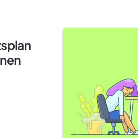
tsplan
onen