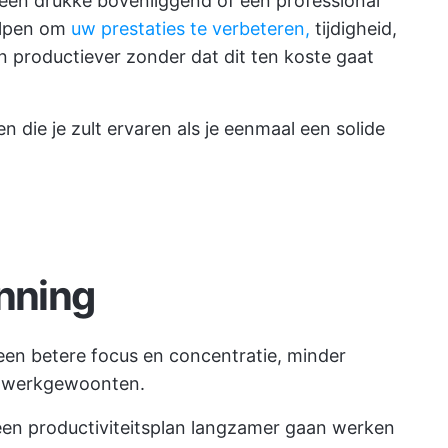
, een drukke bovenliggend of een professional
helpen om
uw prestaties te verbeteren,
tijdigheid,
n productiever zonder dat dit ten koste gaat
n die je zult ervaren als je eenmaal een solide
anning
 een betere focus en concentratie, minder
je werkgewoonten.
een productiviteitsplan langzamer gaan werken