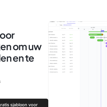
voor
ken om uw
den en te
5
ratis sjabloon voor