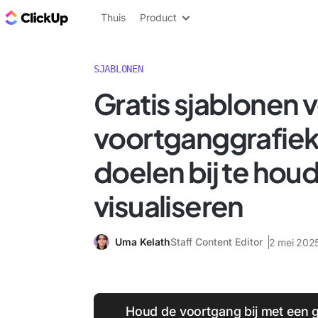
ClickUp Blog
Thuis
Product
SJABLONEN
Gratis sjablonen 
voortganggrafie
doelen bij te hou
visualiseren
Uma Kelath
Staff Content Editor
2 mei 202
Houd de voortgang bij met een g