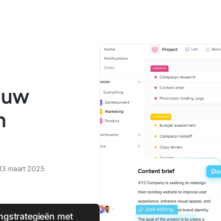
 uw
n
13 maart 2025
gstrategieën met