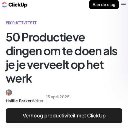
ClickUp Blog
Aan de slag
Ope
PRODUCTIVITEIT
50 Productieve
dingen om te doen als
je je verveelt op het
werk
15 april 2025
Haillie Parker
Writer
Verhoog productiviteit met ClickUp