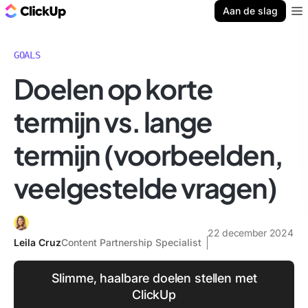
ClickUp Blog
Aan de slag
Ope
GOALS
Doelen op korte
termijn vs. lange
termijn (voorbeelden,
veelgestelde vragen)
22 december 2024
Leila Cruz
Content Partnership Specialist
Slimme, haalbare doelen stellen met
ClickUp