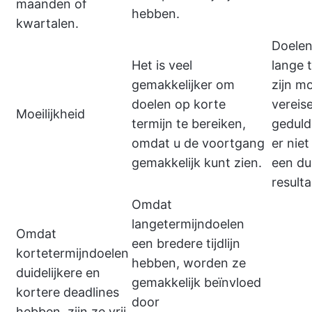
maanden of
hebben.
kwartalen.
Doelen
Het is veel
lange 
gemakkelijker om
zijn mo
doelen op korte
vereis
Moeilijkheid
termijn te bereiken,
geduld
omdat u de voortgang
er nie
gemakkelijk kunt zien.
een dui
resulta
Omdat
langetermijndoelen
Omdat
een bredere tijdlijn
kortetermijndoelen
hebben, worden ze
duidelijkere en
gemakkelijk beïnvloed
kortere deadlines
door
hebben, zijn ze vrij