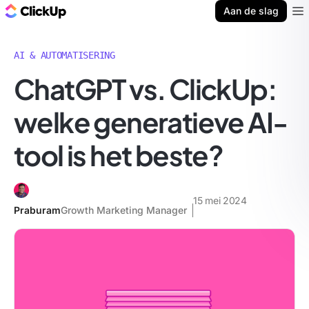
ClickUp Blog
Aan de slag
Ope
AI & AUTOMATISERING
ChatGPT vs. ClickUp:
welke generatieve AI-
tool is het beste?
15 mei 2024
Praburam
Growth Marketing Manager