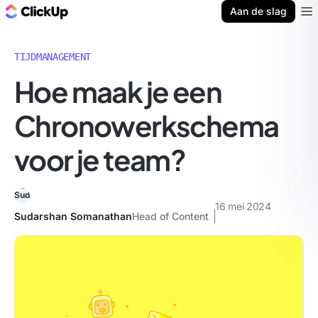
ClickUp Blog
Aan de slag
Ope
TIJDMANAGEMENT
Hoe maak je een
Chronowerkschema
voor je team?
16 mei 2024
Sudarshan Somanathan
Head of Content