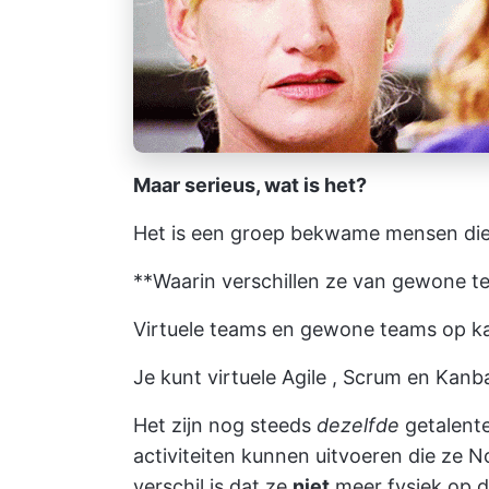
Maar serieus, wat is het?
Het is een groep bekwame mensen die
**Waarin verschillen ze van gewone t
Virtuele teams en gewone teams op kan
Je kunt virtuele
Agile
,
Scrum
en
Kanb
Het zijn nog steeds
dezelfde
getalent
activiteiten kunnen uitvoeren die ze 
verschil is dat ze
niet
meer fysiek op d