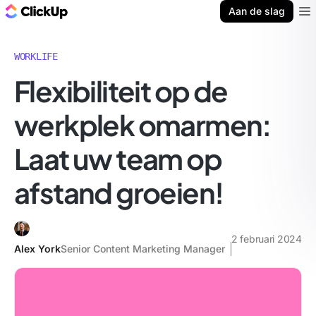
ClickUp Blog
Aan de slag
Ope
WORKLIFE
Flexibiliteit op de
werkplek omarmen:
Laat uw team op
afstand groeien!
2 februari 2024
Alex York
Senior Content Marketing Manager