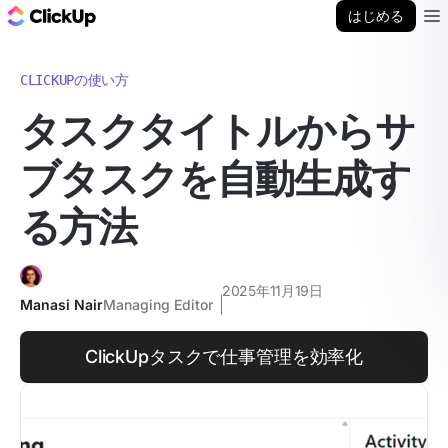
ClickUp ブログ
はじめる
Ope
CLICKUPの使い方
タスクタイトルからサ
ブタスクを自動生成す
る方法
2025年11月19日
Manasi Nair
Managing Editor
ClickUpタスクで仕事管理を効率化