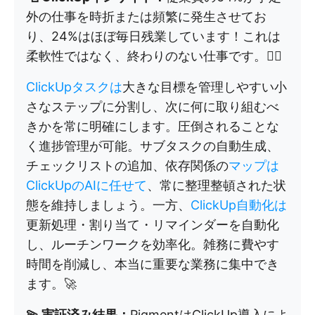
外の仕事を時折または頻繁に発生させてお
り、24%はほぼ毎日残業しています！これは
柔軟性ではなく、終わりのない仕事です。😵‍💫
ClickUpタスクは
大きな目標を管理しやすい小
さなステップに分割し、次に何に取り組むべ
きかを常に明確にします。圧倒されることな
く進捗管理が可能。サブタスクの自動生成、
チェックリストの追加、依存関係の
マップは
ClickUpのAIに任せて
、常に整理整頓された状
態を維持しましょう。一方、
ClickUp自動化は
更新処理・割り当て・リマインダーを自動化
し、ルーチンワークを効率化。雑務に費やす
時間を削減し、本当に重要な業務に集中でき
ます。🚀
💫 実証済み結果：
PigmentはClickUp導入によ