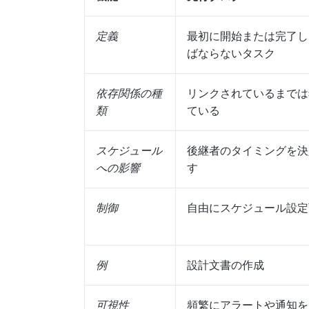
定義
最初に開始または完了し
ばならないタスク
依存関係の種
リンクされているまでは
類
ている
スケジュール
後継者のタイミングを決
への影響
す
制御
自由にスケジュール設定
例
設計文書の作成
可視性
頻繁にアラートや通知を