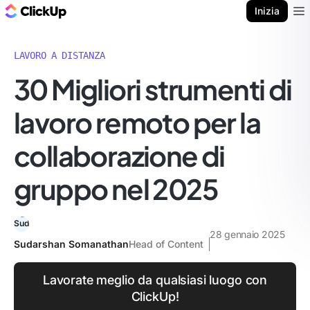
Blog di ClickUp
Inizia
Ope
LAVORO A DISTANZA
30 Migliori strumenti di
lavoro remoto per la
collaborazione di
gruppo nel 2025
28 gennaio 2025
Sudarshan Somanathan
Head of Content
Lavorate meglio da qualsiasi luogo con
ClickUp!