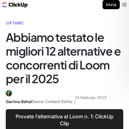
Blog di ClickUp
Inizia
Ope
SOFTWARE
Abbiamo testato le
migliori 12 alternative e
concorrenti di Loom
per il 2025
14 febbraio 2025
Garima Behal
Senior Content Editor
Provate l'alternativa al Loom n. 1: ClickUp
Clip