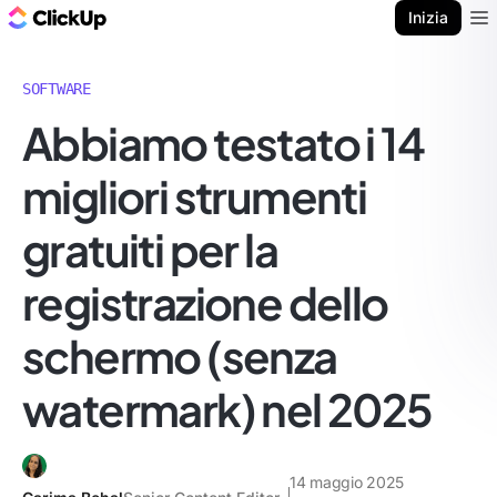
Blog di ClickUp
Inizia
Ope
SOFTWARE
Abbiamo testato i 14
migliori strumenti
gratuiti per la
registrazione dello
schermo (senza
watermark) nel 2025
14 maggio 2025