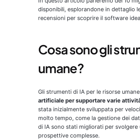
In questo articolo parleremo dei 10 mig
disponibili, esplorandone in dettaglio l
recensioni per scoprire il software ide
Cosa sono gli strum
umane?
Gli strumenti di IA per le risorse uman
artificiale per supportare varie attivit
stata inizialmente sviluppata per veloc
molto tempo, come la gestione dei dati 
di IA sono stati migliorati per svolger
prospettive complesse.