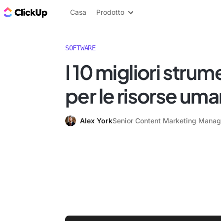
Blog di ClickUp
Casa
Prodotto
SOFTWARE
I 10 migliori strume
per le risorse um
Alex York
Senior Content Marketing Manag