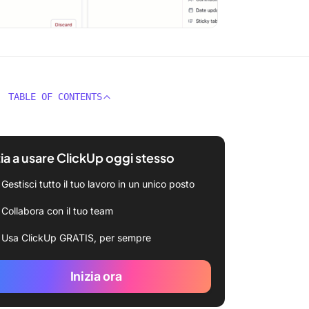
TABLE OF CONTENTS
zia a usare ClickUp oggi stesso
Gestisci tutto il tuo lavoro in un unico posto
Collabora con il tuo team
Usa ClickUp GRATIS, per sempre
Inizia ora