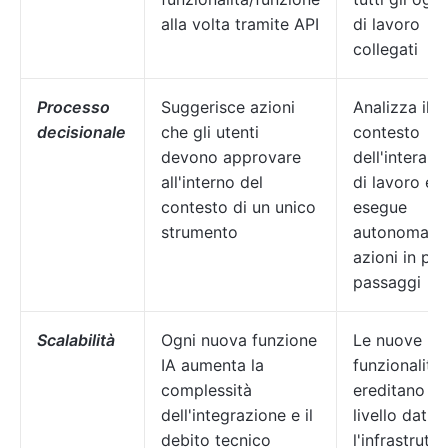
alla volta tramite API
di lavoro
collegati
Processo
Suggerisce azioni
Analizza il
decisionale
che gli utenti
contesto
devono approvare
dell'intera a
all'interno del
di lavoro e
contesto di un unico
esegue
strumento
autonomame
azioni in più
passaggi
Scalabilità
Ogni nuova funzione
Le nuove
IA aumenta la
funzionalità
complessità
ereditano il
dell'integrazione e il
livello dati e
debito tecnico
l'infrastruttu