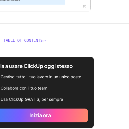
TABLE OF CONTENTS
zia a usare ClickUp oggi stesso
Gestisci tutto il tuo lavoro in un unico posto
Collabora con il tuo team
Usa ClickUp GRATIS, per sempre
Inizia ora