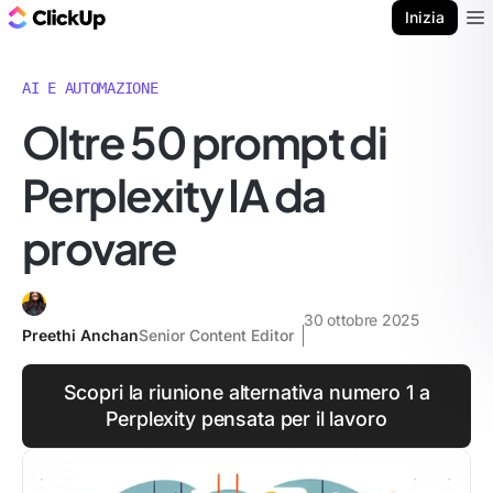
Blog di ClickUp
Inizia
Ope
AI E AUTOMAZIONE
Oltre 50 prompt di
Perplexity IA da
provare
30 ottobre 2025
Preethi Anchan
Senior Content Editor
Scopri la riunione alternativa numero 1 a
Perplexity pensata per il lavoro