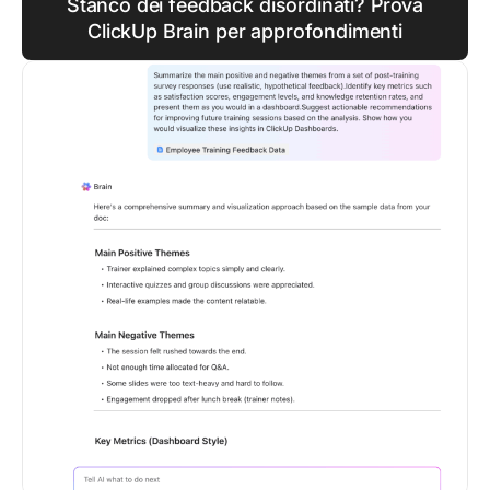
Stanco dei feedback disordinati? Prova
ClickUp Brain per approfondimenti