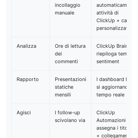
incollaggio
automaticamente
manuale
attività di
ClickUp + campi
personalizzati
Analizza
Ore di lettura
ClickUp Brain
dei
riepiloga temi e
commenti
sentiment
Rapporto
Presentazioni
I dashboard live
statiche
si aggiornano in
mensili
tempo reale
Agisci
I follow-up
ClickUp
scivolano via
Automazioni
assegna i titolari
+ collegamento