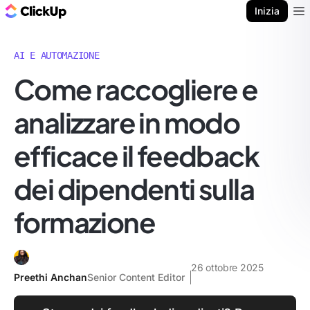
Blog di ClickUp
Inizia
Ope
AI E AUTOMAZIONE
Come raccogliere e
analizzare in modo
efficace il feedback
dei dipendenti sulla
formazione
26 ottobre 2025
Preethi Anchan
Senior Content Editor