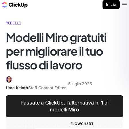
Blog di ClickUp
Inizia
Ope
MODELLI
Modelli Miro gratuiti
per migliorare il tuo
flusso di lavoro
5 luglio 2025
Uma Kelath
Staff Content Editor
Passate a ClickUp, l'alternativa n. 1 ai
modelli Miro