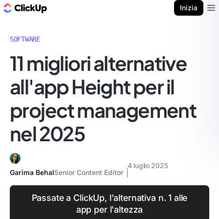
Blog di ClickUp
Inizia
Ope
SOFTWARE
11 migliori alternative
all'app Height per il
project management
nel 2025
4 luglio 2025
Garima Behal
Senior Content Editor
Passate a ClickUp, l'alternativa n. 1 alle
app per l'altezza