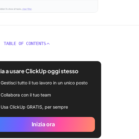
TABLE OF CONTENTS
zia a usare ClickUp oggi stesso
Gestisci tutto il tuo lavoro in un unico posto
Collabora con il tuo team
Usa ClickUp GRATIS, per sempre
Inizia ora