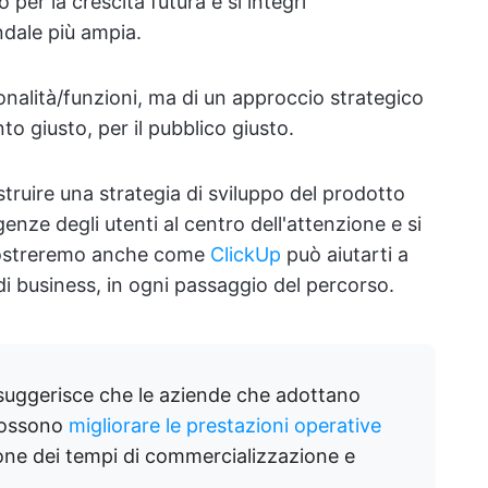
o per la crescita futura e si integri
ndale più ampia.
ionalità/funzioni, ma di un approccio strategico
to giusto, per il pubblico giusto.
ruire una strategia di sviluppo del prodotto
genze degli utenti al centro dell'attenzione e si
 mostreremo anche come
ClickUp
può aiutarti a
e di business, in ogni passaggio del percorso.
uggerisce che le aziende che adottano
 possono
migliorare le prestazioni operative
one dei tempi di commercializzazione e