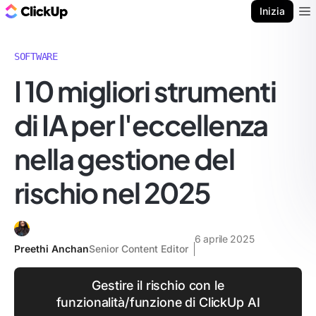
Blog di ClickUp
Inizia
Ope
SOFTWARE
I 10 migliori strumenti
di IA per l'eccellenza
nella gestione del
rischio nel 2025
6 aprile 2025
Preethi Anchan
Senior Content Editor
Gestire il rischio con le
funzionalità/funzione di ClickUp AI