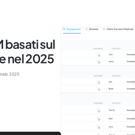
 basati sul
e nel 2025
naio 2025