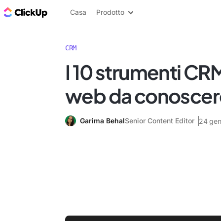
Blog di ClickUp
Casa
Prodotto
CRM
I 10 strumenti CRM
web da conoscer
Garima Behal
Senior Content Editor
24 gen