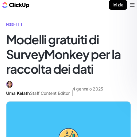
Blog di ClickUp
Inizia
Ope
MODELLI
Modelli gratuiti di
SurveyMonkey per la
raccolta dei dati
4 gennaio 2025
Uma Kelath
Staff Content Editor