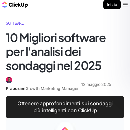
Blog di ClickUp
Inizia
Ope
SOFTWARE
10 Migliori software
per l'analisi dei
sondaggi nel 2025
12 maggio 2025
Praburam
Growth Marketing Manager
Ottenere approfondimenti sui sondaggi
più intelligenti con ClickUp