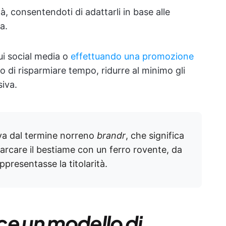
tà, consentendoti di adattarli in base alle
a.
i social media o
effettuando una promozione
no di risparmiare tempo, ridurre al minimo gli
siva.
iva dal termine norreno
brandr
, che significa
i marcare il bestiame con un ferro rovente, da
ppresentasse la titolarità.
ce un modello di