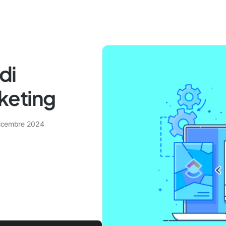
 di
keting
dicembre 2024