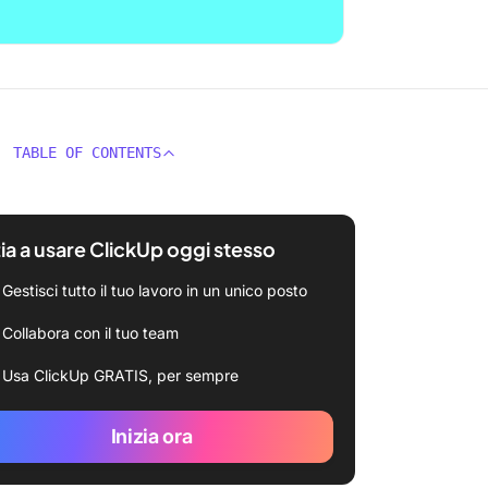
TABLE OF CONTENTS
zia a usare ClickUp oggi stesso
Gestisci tutto il tuo lavoro in un unico posto
Collabora con il tuo team
Usa ClickUp GRATIS, per sempre
Inizia ora