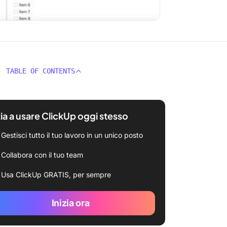
TABLE OF CONTENTS
zia a usare ClickUp oggi stesso
Gestisci tutto il tuo lavoro in un unico posto
Collabora con il tuo team
Usa ClickUp GRATIS, per sempre
Inizia ora