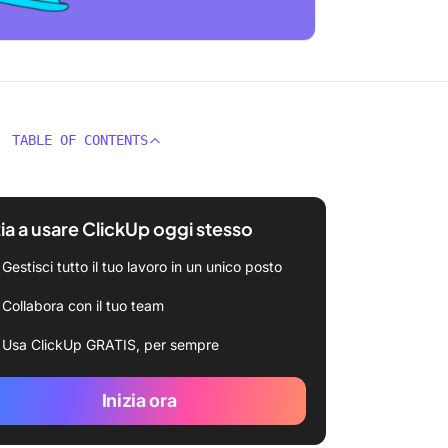
TABLE OF CONTENTS
zia a usare ClickUp oggi stesso
Gestisci tutto il tuo lavoro in un unico posto
Collabora con il tuo team
Usa ClickUp GRATIS, per sempre
Inizia ora