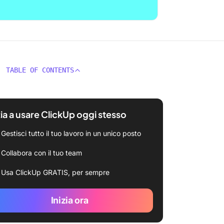
TABLE OF CONTENTS
zia a usare ClickUp oggi stesso
Gestisci tutto il tuo lavoro in un unico posto
Collabora con il tuo team
Usa ClickUp GRATIS, per sempre
Inizia ora