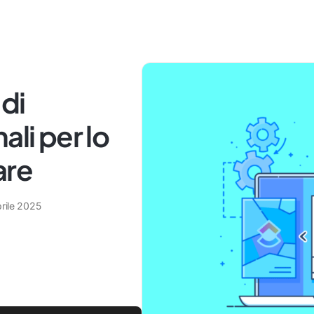
 di
ali per lo
are
rile 2025