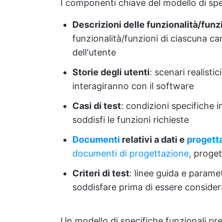
I componenti chiave del modello di spe
Descrizioni delle funzionalità/funz
funzionalità/funzioni di ciascuna car
dell'utente
Storie degli utenti
: scenari realisti
interagiranno con il software
Casi di test
: condizioni specifiche i
soddisfi le funzioni richieste
Documenti
relativi a dati e
progett
documenti di progettazione
, proge
Criteri di test
: linee guida e parame
soddisfare prima di essere conside
Un modello di specifiche funzionali pres