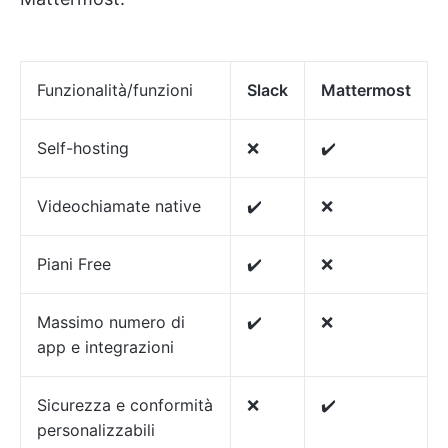
Funzionalità/funzioni
Slack
Mattermost
Self-hosting
❌
✔️
Videochiamate native
✔️
❌
Piani Free
✔️
❌
Massimo numero di
✔️
❌
app e integrazioni
Sicurezza e conformità
❌
✔️
personalizzabili