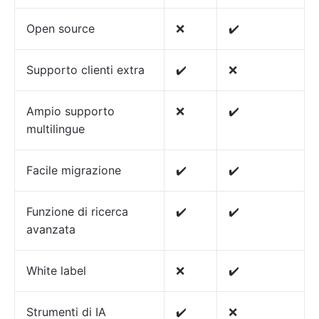
Open source
❌
✔️
Supporto clienti extra
✔️
❌
Ampio supporto
❌
✔️
multilingue
Facile migrazione
✔️
✔️
Funzione di ricerca
✔️
✔️
avanzata
White label
❌
✔️
Strumenti di IA
✔️
❌