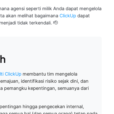
mana agensi seperti milik Anda dapat mengelola
kita akan melihat bagaimana
ClickUp
dapat
njadi tidak terkendali. 🫡
ih
ti ClickUp
membantu tim mengelola
ajuan, identifikasi risiko sejak dini, dan
da pemangku kepentingan, semuanya dari
entingan hingga pengecekan internal,
aga semua hal (dan semua orang) tetap pada