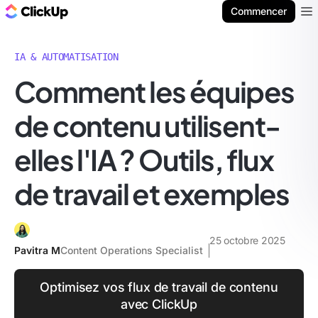
ClickUp Blog
Commencer
Ope
IA & AUTOMATISATION
Comment les équipes
de contenu utilisent-
elles l'IA ? Outils, flux
de travail et exemples
25 octobre 2025
Pavitra M
Content Operations Specialist
Optimisez vos flux de travail de contenu
avec ClickUp