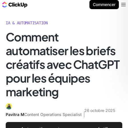
ClickUp Blog
Commencer
Ope
IA & AUTOMATISATION
Comment
automatiser les briefs
créatifs avec ChatGPT
pour les équipes
marketing
26 octobre 2025
Pavitra M
Content Operations Specialist