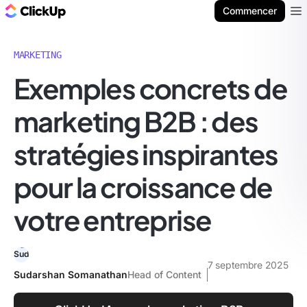
ClickUp Blog
Commencer
Ope
MARKETING
Exemples concrets de
marketing B2B : des
stratégies inspirantes
pour la croissance de
votre entreprise
7 septembre 2025
Sudarshan Somanathan
Head of Content