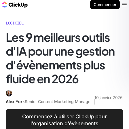
ClickUp Blog
Commencer
Ope
LOGICIEL
Les 9 meilleurs outils
d'IA pour une gestion
d'évènements plus
fluide en 2026
10 janvier 2026
Alex York
Senior Content Marketing Manager
Commencez à utiliser ClickUp pour
l'organisation d'évènements