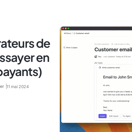
rateurs de
essayer en
 payants)
er
11 mai 2024