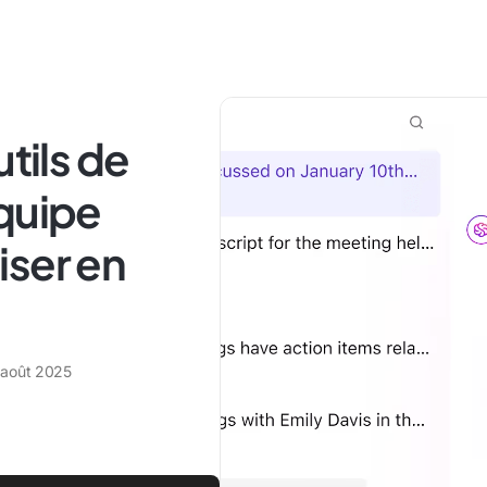
utils de
quipe
liser en
 août 2025