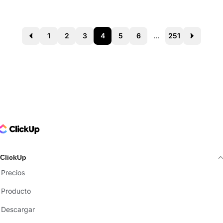
1
2
3
4
5
6
...
251
Prev
Next
ClickUp Logo
ClickUp
Precios
Producto
Descargar