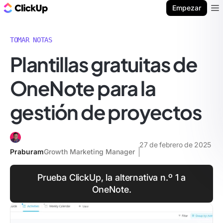
ClickUp Blog
Empezar
Ope
TOMAR NOTAS
Plantillas gratuitas de
OneNote para la
gestión de proyectos
27 de febrero de 2025
Praburam
Growth Marketing Manager
Prueba ClickUp, la alternativa n.º 1 a
OneNote.