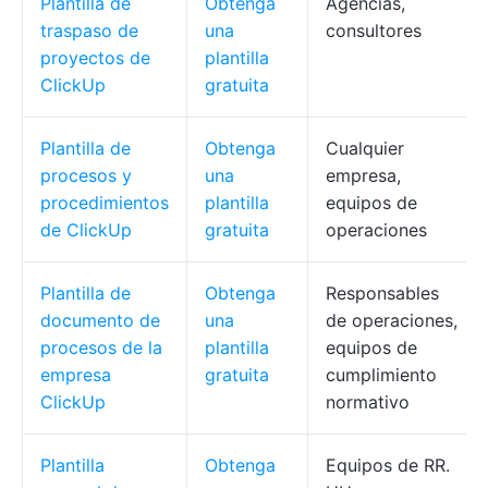
Plantilla de
Obtenga
Agencias,
traspaso de
una
consultores
proyectos de
plantilla
ClickUp
gratuita
Plantilla de
Obtenga
Cualquier
procesos y
una
empresa,
procedimientos
plantilla
equipos de
de ClickUp
gratuita
operaciones
Plantilla de
Obtenga
Responsables
documento de
una
de operaciones,
procesos de la
plantilla
equipos de
empresa
gratuita
cumplimiento
ClickUp
normativo
Plantilla
Obtenga
Equipos de RR.