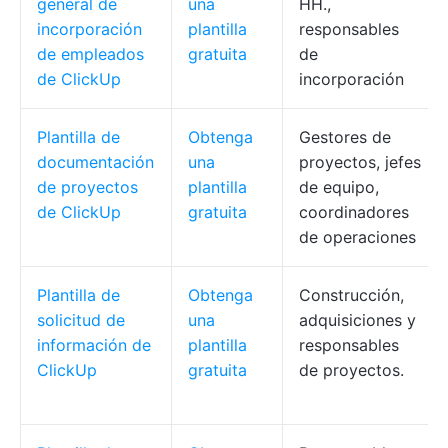
general de
una
HH.,
incorporación
plantilla
responsables
de empleados
gratuita
de
de ClickUp
incorporación
Plantilla de
Obtenga
Gestores de
documentación
una
proyectos, jefes
de proyectos
plantilla
de equipo,
de ClickUp
gratuita
coordinadores
de operaciones
Plantilla de
Obtenga
Construcción,
solicitud de
una
adquisiciones y
información de
plantilla
responsables
ClickUp
gratuita
de proyectos.