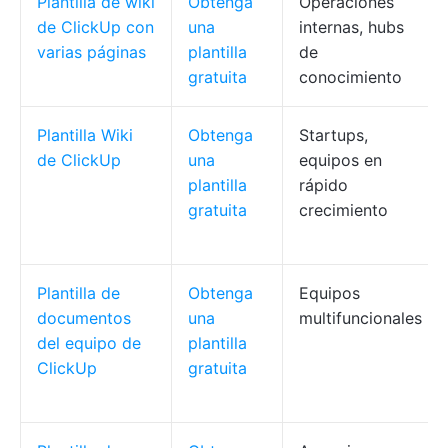
Plantilla de wiki
Obtenga
Operaciones
de ClickUp con
una
internas, hubs
varias páginas
plantilla
de
gratuita
conocimiento
Plantilla Wiki
Obtenga
Startups,
de ClickUp
una
equipos en
plantilla
rápido
gratuita
crecimiento
Plantilla de
Obtenga
Equipos
documentos
una
multifuncionales
del equipo de
plantilla
ClickUp
gratuita