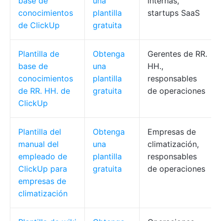
base de
una
internas,
conocimientos
plantilla
startups SaaS
de ClickUp
gratuita
Plantilla de
Obtenga
Gerentes de RR.
base de
una
HH.,
conocimientos
plantilla
responsables
de RR. HH. de
gratuita
de operaciones
ClickUp
Plantilla del
Obtenga
Empresas de
manual del
una
climatización,
empleado de
plantilla
responsables
ClickUp para
gratuita
de operaciones
empresas de
climatización