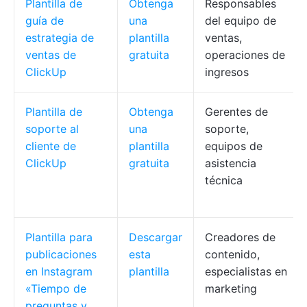
Plantilla de
Obtenga
Responsables
guía de
una
del equipo de
estrategia de
plantilla
ventas,
ventas de
gratuita
operaciones de
ClickUp
ingresos
Plantilla de
Obtenga
Gerentes de
soporte al
una
soporte,
cliente de
plantilla
equipos de
ClickUp
gratuita
asistencia
técnica
Plantilla para
Descargar
Creadores de
publicaciones
esta
contenido,
en Instagram
plantilla
especialistas en
«Tiempo de
marketing
preguntas y